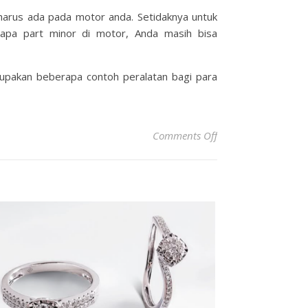
harus ada pada motor anda. Setidaknya untuk
rapa part minor di motor, Anda masih bisa
erupakan beberapa contoh peralatan bagi para
on Hal Hal Yang Har
Comments Off