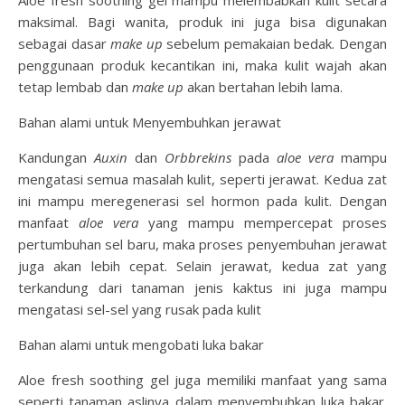
Aloe fresh soothing gel mampu melembabkan kulit secara
maksimal. Bagi wanita, produk ini juga bisa digunakan
sebagai dasar
make up
sebelum pemakaian bedak. Dengan
penggunaan produk kecantikan ini, maka kulit wajah akan
tetap lembab dan
make up
akan bertahan lebih lama.
Bahan alami untuk Menyembuhkan jerawat
Kandungan
Auxin
dan
Orbbrekins
pada
aloe vera
mampu
mengatasi semua masalah kulit, seperti jerawat. Kedua zat
ini mampu meregenerasi sel hormon pada kulit. Dengan
manfaat
aloe vera
yang mampu mempercepat proses
pertumbuhan sel baru, maka proses penyembuhan jerawat
juga akan lebih cepat. Selain jerawat, kedua zat yang
terkandung dari tanaman jenis kaktus ini juga mampu
mengatasi sel-sel yang rusak pada kulit
Bahan alami untuk mengobati luka bakar
Aloe fresh soothing gel juga memiliki manfaat yang sama
seperti tanaman aslinya dalam menyembuhkan luka bakar.