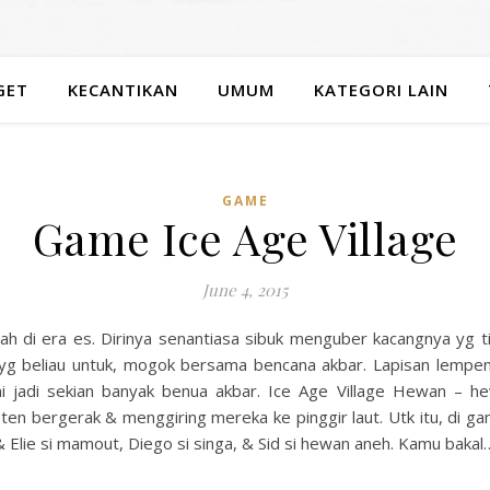
GET
KECANTIKAN
UMUM
KATEGORI LAIN
GAME
Game Ice Age Village
June 4, 2015
ulah di era es. Dirinya senantiasa sibuk menguber kacangnya yg 
yg beliau untuk, mogok bersama bencana akbar. Lapisan lempeng
jadi sekian banyak benua akbar. Ice Age Village Hewan – hew
ten bergerak & menggiring mereka ke pinggir laut. Utk itu, di ga
Elie si mamout, Diego si singa, & Sid si hewan aneh. Kamu bakal