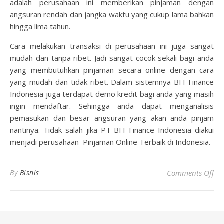
adalah perusahaan ini memberikan pinjaman dengan
angsuran rendah dan jangka waktu yang cukup lama bahkan
hingga lima tahun.
Cara melakukan transaksi di perusahaan ini juga sangat
mudah dan tanpa ribet.
Jadi sangat cocok sekali bagi anda
yang membutuhkan pinjaman secara online dengan cara
yang mudah dan tidak ribet. Dalam sistemnya BFI Finance
Indonesia juga terdapat demo kredit bagi anda yang masih
ingin mendaftar. Sehingga anda dapat menganalisis
pemasukan dan besar angsuran yang akan anda pinjam
nantinya. Tidak salah jika PT BFI Finance Indonesia diakui
menjadi perusahaan
Pinjaman Online Terbaik
di Indonesia.
on
By
Bisnis
Comments Off