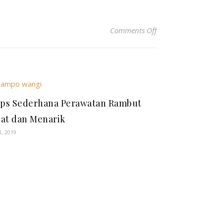
on Kegunaan Kalend
Comments Off
ips Sederhana Perawatan Rambut
at dan Menarik
8, 2019