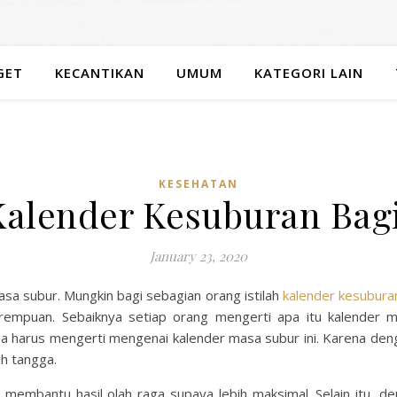
GET
KECANTIKAN
UMUM
KATEGORI LAIN
KESEHATAN
alender Kesuburan Bag
January 23, 2020
sa subur. Mungkin bagi sebagian orang istilah
kalender kesubura
erempuan. Sebaiknya setiap orang mengerti apa itu kalender 
uga harus mengerti mengenai kalender masa subur ini. Karena de
ah tangga.
 membantu hasil olah raga supaya lebih maksimal. Selain itu,