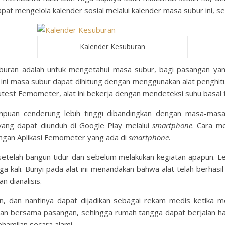
t mengelola kalender sosial melalui kalender masa subur ini, se
Kalender Kesuburan
uburan
adalah untuk mengetahui masa subur, bagi pasangan y
 ini masa subur dapat dihitung dengan menggunakan alat penghit
vutest Femometer, alat ini bekerja dengan mendeteksi suhu basal 
uan cenderung lebih tinggi dibandingkan dengan masa-masa b
ang dapat diunduh di Google Play melalui
smartphone
. Cara m
gan Aplikasi Femometer yang ada di
smartphone
.
etelah bangun tidur dan sebelum melakukan kegiatan apapun. L
iga kali. Bunyi pada alat ini menandakan bahwa alat telah berhas
n dianalisis.
, dan nantinya dapat dijadikan sebagai rekam medis ketika m
an bersama pasangan, sehingga rumah tangga dapat berjalan ha
amilan secara alami.