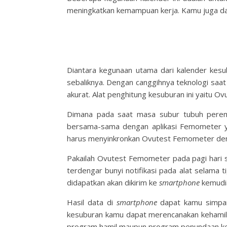
meningkatkan kemampuan kerja. Kamu juga dapa
Diantara kegunaan utama dari
kalender kes
sebaliknya. Dengan canggihnya teknologi saat
akurat. Alat penghitung kesuburan ini yaitu O
Dimana pada saat masa subur tubuh peremp
bersama-sama dengan aplikasi Femometer y
harus menyinkronkan Ovutest Femometer den
Pakailah Ovutest Femometer pada pagi hari s
terdengar bunyi notifikasi pada alat selama t
didapatkan akan dikirim ke
smartphone
kemudia
Hasil data di
smartphone
dapat kamu simpan
kesuburan
kamu dapat merencanakan kehamil
program hamil maupun program penundaan keh