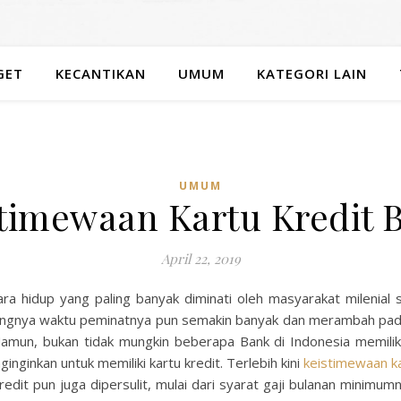
GET
KECANTIKAN
UMUM
KATEGORI LAIN
UMUM
stimewaan Kartu Kredit 
April 22, 2019
ara hidup yang paling banyak diminati oleh masyarakat milenial 
angnya waktu peminatnya pun semakin banyak dan merambah pada
mun, bukan tidak mungkin beberapa Bank di Indonesia memiliki
nginkan untuk memiliki kartu kredit. Terlebih kini
keistimewaan ka
edit pun juga dipersulit, mulai dari syarat gaji bulanan minimumn