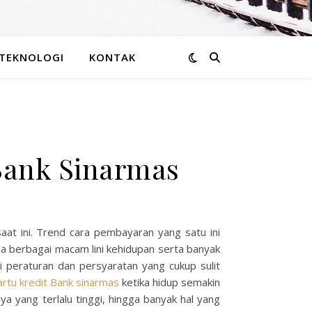
TEKNOLOGI
KONTAK
Bank Sinarmas
saat ini. Trend cara pembayaran yang satu ini
 berbagai macam lini kehidupan serta banyak
 peraturan dan persyaratan yang cukup sulit
rtu kredit Bank sinarmas
ketika hidup semakin
ya yang terlalu tinggi, hingga banyak hal yang