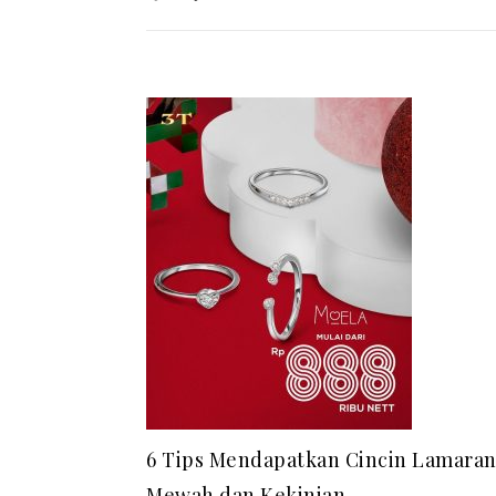
6 Tips Mendapatkan Cincin Lamara
Mewah dan Kekinian