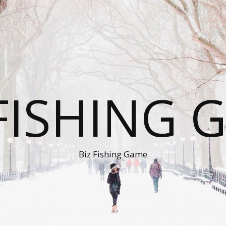
 FISHING 
Biz Fishing Game