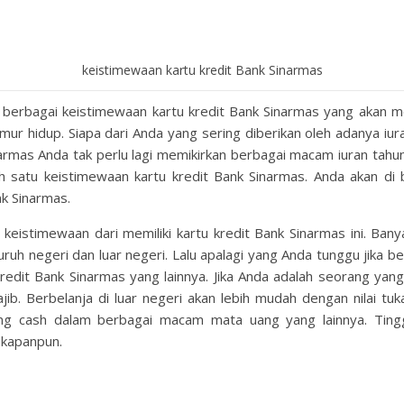
keistimewaan kartu kredit Bank Sinarmas
 berbagai keistimewaan kartu kredit Bank Sinarmas yang akan men
eumur hidup. Siapa dari Anda yang sering diberikan oleh adanya i
armas Anda tak perlu lagi memikirkan berbagai macam iuran tahu
 satu keistimewaan kartu kredit Bank Sinarmas. Anda akan di
k Sinarmas.
eistimewaan dari memiliki kartu kredit Bank Sinarmas ini. Banya
uh negeri dan luar negeri. Lalu apalagi yang Anda tunggu jika berb
redit Bank Sinarmas yang lainnya. Jika Anda adalah seorang yang
ib. Berbelanja di luar negeri akan lebih mudah dengan nilai tuk
ng cash dalam berbagai macam mata uang yang lainnya. Tin
kapanpun.