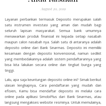
August 20, 2019
Layanan perbankan termasuk Deposito merupakan salah
satu instrumen investasi yang aman dan mudah bagi
seluruh lapisan masyarakat. Semua bank umumnya
menawarkan produk finansial ini kepada setiap nasabah
maupun calon nasabah nya. Salah satu di antaranya adalah
deposito online dari Bank Sinarmas. Deposito ini memiliki
kesamaan dengan deposito konvensional, namun sedikit
yang membedakannya adalah sistem pendaftarannya yang
bisa kita lakukan secara online dan tingkat bunga yang
tinggi.
Lalu, apa saja keuntungan deposito online ini? Simak berikut
ulasan lengkapnya, Cara pendaftaran yang mudah dan
efisien, Kamu bisa mendaftar deposito ini melalui cara
online pada aplikasi SimobiPlus dari Bank Sinarmas, atau
langsung mengakses website resminya. Untuk memulainya,