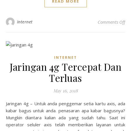
READ MORE
on
Internet
Comments Off
INTERNET
Jaringan 4g Tercepat Dan
Terluas
May 16, 2018
Jaringan 4g – Untuk anda penggemar setia kartu axis, ada
kabar bagus untuk anda. penasaran apa kabar bagusnya?
Mungkin diantara kalian ada yang sudah tahu. Saat ini
operator seluler axis telah memberikan layanan untuk