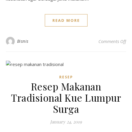
READ MORE
on 
Bisnis
Comments Off
RESEP
Resep Makanan
Tradisional Kue Lumpur
Surga
January 24, 2019