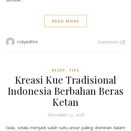
READ MORE
on
rizkyaditia
Comments Off
,
RESEP
TIPS
Kreasi Kue Tradisional
Indonesia Berbahan Beras
Ketan
December 21, 2018
Gula, selalu menjadi salah satu unsur paling dominan dalam