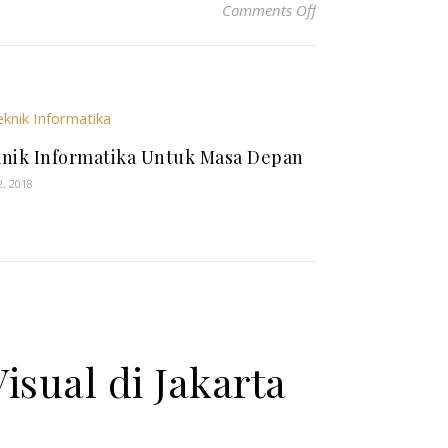
on Kurikulum Pada P
Comments Off
nik Informatika Untuk Masa Depan
2, 2018
sual di Jakarta