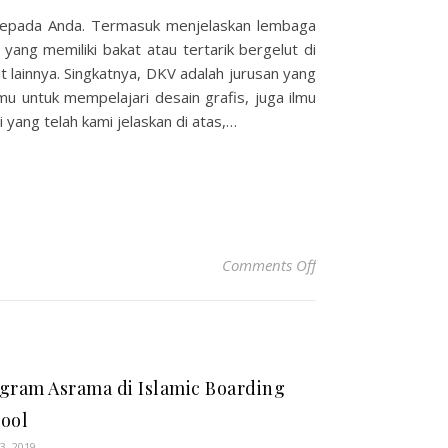
a kepada Anda. Termasuk menjelaskan lembaga
yang memiliki bakat atau tertarik bergelut di
it lainnya. Singkatnya, DKV adalah jurusan yang
u untuk mempelajari desain grafis, juga ilmu
i yang telah kami jelaskan di atas,…
on Kelebihan Jurusa
Comments Off
gram Asrama di Islamic Boarding
ool
3, 2019